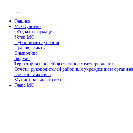
Главная
МО Кунцево
Общая информация
Устав МО
Публичные слушания
Правовые акты
Символика
Бюджет
Территориальное общественное самоуправление
Отчёты руководителей районных учреждений и организ
Почетные жители
Муниципальная газета
Глава МО