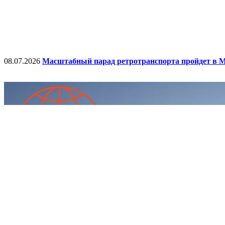
08.07.2026
Масштабный парад ретротранспорта пройдет в М